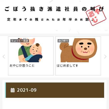
ちょっと一息話
自己紹介
プ
じ
おやじが思うこと
はじめまして❣️
お
員の
2021-09