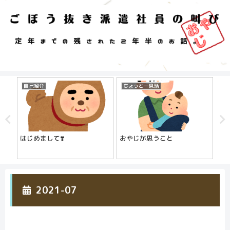
自己紹介
ちょっと一息話
仕
はじめまして❣️
おやじが思うこと
派
無
2021-07