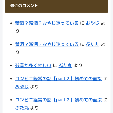
最近のコメント
禁酒？減酒？おやじ迷っている
に
おやじ
よ
り
禁酒？減酒？おやじ迷っている
に
ぶた丸
よ
り
残業が多く忙しい
に
ぶた丸
より
コンビニ経営の話【part２】初めての面接
に
おやじ
より
コンビニ経営の話【part２】初めての面接
に
ぶた丸
より