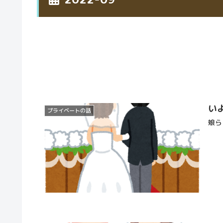
い
プライベートの話
娘ら