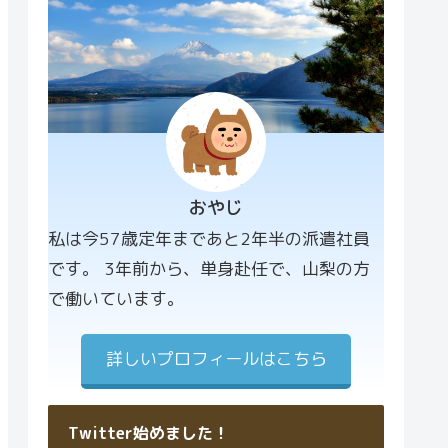
おやじ
プロフィー
私は今57歳定年まであと2年半の派遣社員
ル画像
です。 3年前から、単身赴任で、山梨の方
で働いています。
詳しいプロフィールはこちら
Twitter始めました！