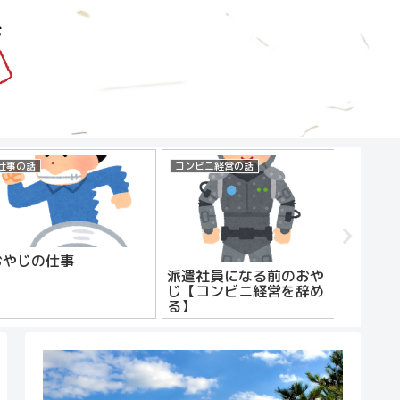
仕事の話
コンビニ経営の話
仕事の話
おやじの仕事
おやじ
えてみ
派遣社員になる前のおや
じ【コンビニ経営を辞め
る】