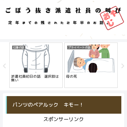
仕事の話
プライベートの話
プ
じ
派遣社員初日の話 選択肢は
母の死
お
員の
無い
パンツのペアルック キモー！
スポンサーリンク