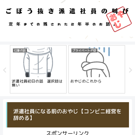
仕事の話
プライベートの話
仕
派遣社員初日の話 選択肢は
おやじのこれから
お
無い
じ
】
派遣社員になる前のおやじ【コンビニ経営を
辞める】
スポンサーリンク