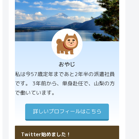
おやじ
プロフィー
私は今57歳定年まであと2年半の派遣社員
ル画像
です。 3年前から、単身赴任で、山梨の方
で働いています。
詳しいプロフィールはこちら
Twitter始めました！