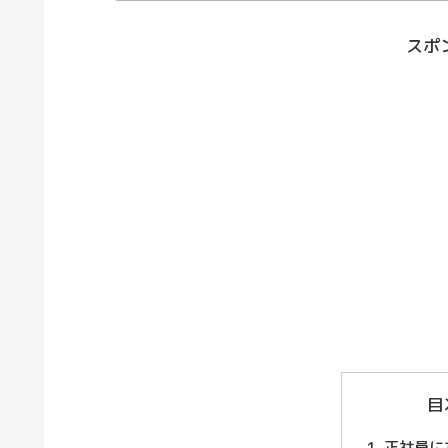
スポ
目
正社員に