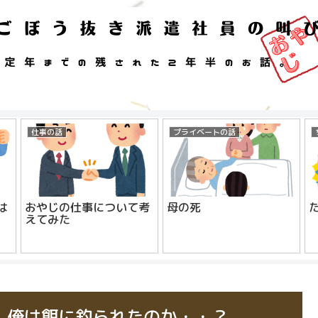
仕事の話
プライベートの話
は
おやじの仕事について考
母の死
えてみた
】俺は餌に釣られたのか・・？