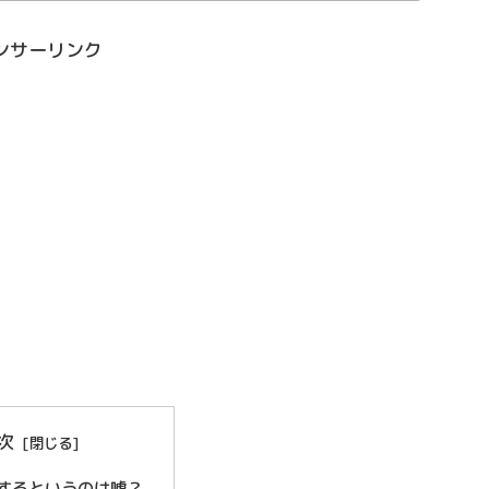
ンサーリンク
次
するというのは嘘？