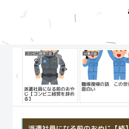
コンビニ経営の話
仕事の話
話 選択
職場復帰の話 この世
面白い
派遣社員になる前のおや
じ【コンビニ経営を辞め
る】
派遣社員になる前のおやじ【続