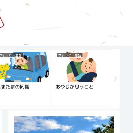
ちょっと一息話
ちょっと一息話
プライベ
たまたまの同期
おやじが思うこと
おやじ