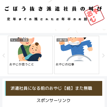
ちょっと一息話
仕事の話
仕
おやじが思うこと
おやじの仕事
派
【
始
派遣社員になる前のおやじ【続】また無職
スポンサーリンク