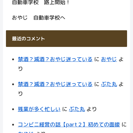
自動車学校 路上開始！
おやじ 自動車学校へ
最近のコメント
禁酒？減酒？おやじ迷っている
に
おやじ
よ
り
禁酒？減酒？おやじ迷っている
に
ぶた丸
よ
り
残業が多く忙しい
に
ぶた丸
より
コンビニ経営の話【part２】初めての面接
に