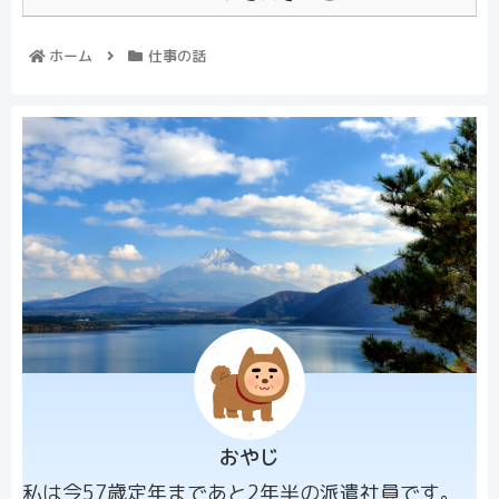
ホーム
仕事の話
おやじ
プロフィー
私は今57歳定年まであと2年半の派遣社員です。