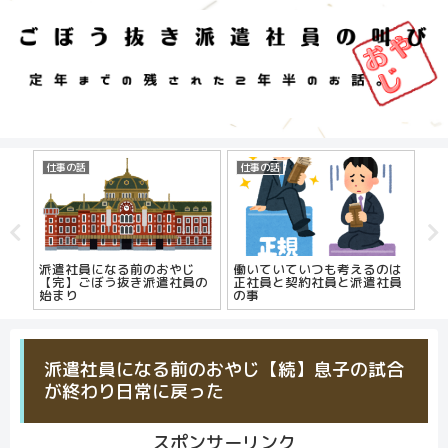
仕事の話
仕事の話
自
派遣社員になる前のおやじ
働いていていつも考えるのは
は
【完】ごぼう抜き派遣社員の
正社員と契約社員と派遣社員
始まり
の事
派遣社員になる前のおやじ【続】息子の試合
が終わり日常に戻った
スポンサーリンク