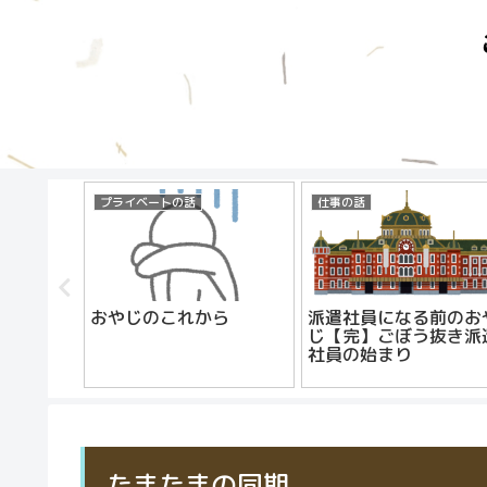
プライベートの話
仕事の話
も考える
おやじのこれから
派遣社員になる前のお
約社員と
じ【完】ごぼう抜き派
社員の始まり
たまたまの同期