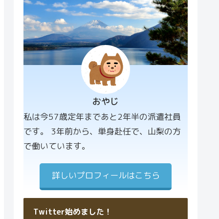
おやじ
プロフィー
私は今57歳定年まであと2年半の派遣社員
ル画像
です。 3年前から、単身赴任で、山梨の方
で働いています。
詳しいプロフィールはこちら
Twitter始めました！