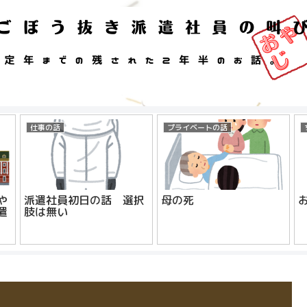
仕事の話
プライベートの話
や
派遣社員初日の話 選択
母の死
遣
肢は無い