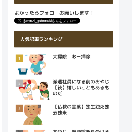
よかったらフォローお願いします！
人気記事ランキング
大掃除 おー掃除
派遣社員になる前のおやじ
【続】嬉しいこともあるも
のだ
【仏教の言葉】独生独死独
去独来
おやじ 健康診断を受ける