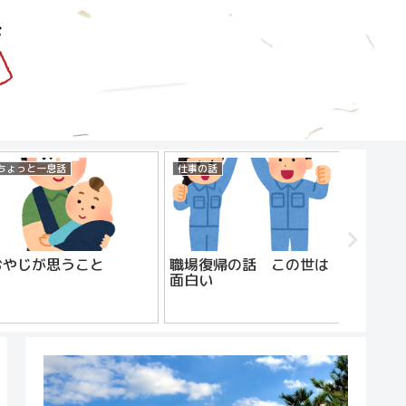
ちょっと一息話
仕事の話
コンビニ
おやじが思うこと
職場復帰の話 この世は
面白い
派遣社
じ【コ
る】