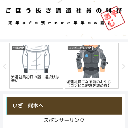
仕事の話
コンビニ経営の話
自
派遣社員初日の話 選択肢は
は
無い
派遣社員になる前のおやじ
【コンビニ経営を辞める】
いざ 熊本へ
スポンサーリンク