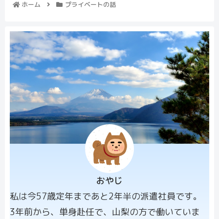
ホーム
プライベートの話
おやじ
プロフィー
私は今57歳定年まであと2年半の派遣社員です。
ル画像
3年前から、単身赴任で、山梨の方で働いていま