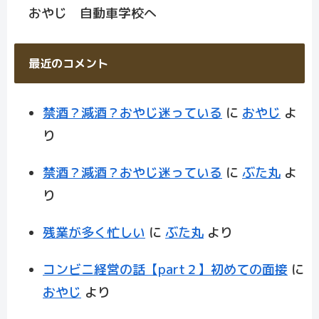
おやじ 自動車学校へ
最近のコメント
禁酒？減酒？おやじ迷っている
に
おやじ
よ
り
禁酒？減酒？おやじ迷っている
に
ぶた丸
よ
り
残業が多く忙しい
に
ぶた丸
より
コンビニ経営の話【part２】初めての面接
に
おやじ
より