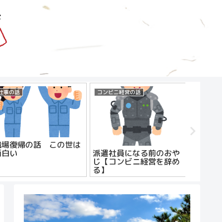
仕事の話
コンビニ経営の話
仕事の話
職場復帰の話 この世は
おやじ
面白い
えてみ
派遣社員になる前のおや
じ【コンビニ経営を辞め
る】