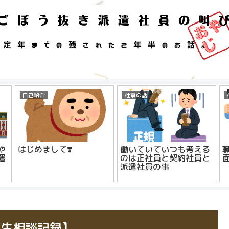
自己紹介
仕事の話
や
はじめまして❣️
働いていていつも考える
遣
のは正社員と契約社員と
派遣社員の事
人生相談記録】