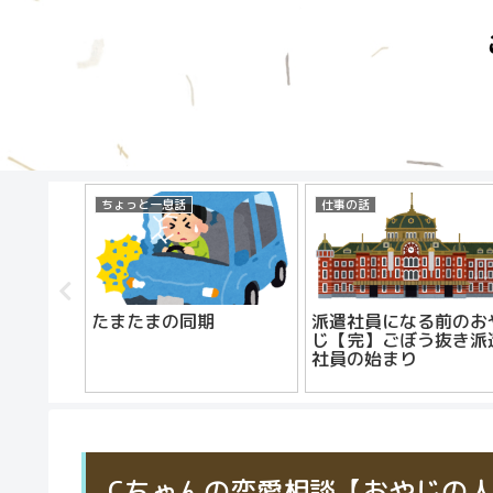
ちょっと一息話
仕事の話
ら
たまたまの同期
派遣社員になる前のお
じ【完】ごぼう抜き派
社員の始まり
Cちゃんの恋愛相談【おやじの