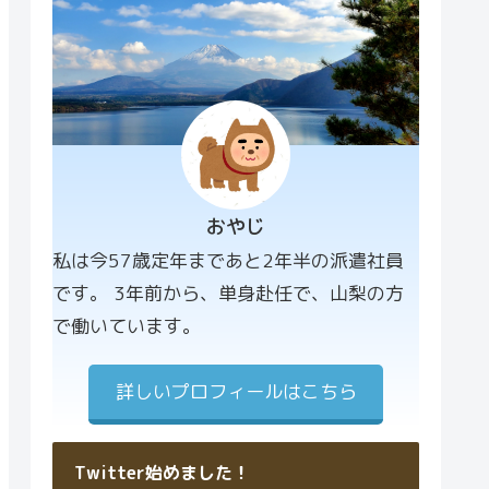
おやじ
プロフィー
私は今57歳定年まであと2年半の派遣社員
ル画像
です。 3年前から、単身赴任で、山梨の方
で働いています。
詳しいプロフィールはこちら
Twitter始めました！