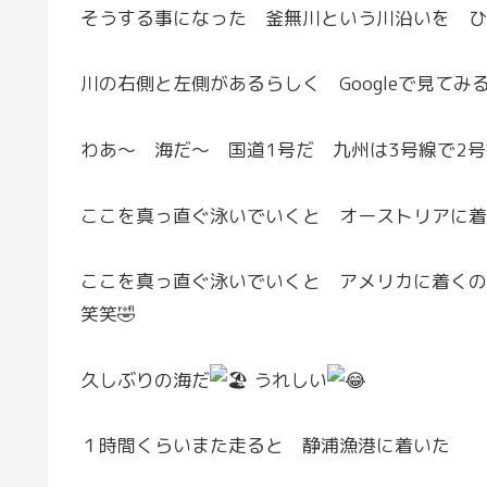
そうする事になった 釜無川という川沿いを ひ
川の右側と左側があるらしく Googleで見て
わあ〜 海だ〜 国道1号だ 九州は3号線で2
ここを真っ直ぐ泳いでいくと オーストリアに着
ここを真っ直ぐ泳いでいくと アメリカに着くの
笑笑🤣
久しぶりの海だ
うれしい
１時間くらいまた走ると 静浦漁港に着いた