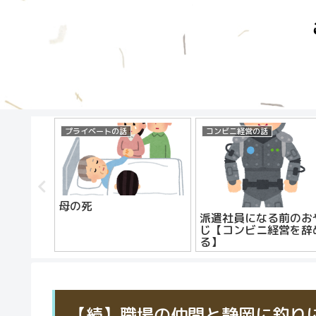
プライベートの話
コンビニ経営の話
前のおや
母の死
抜き派遣
派遣社員になる前のお
じ【コンビニ経営を辞
る】
【続】職場の仲間と静岡に釣り