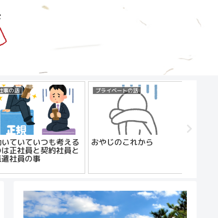
仕事の話
プライベートの話
仕事の話
働いていていつも考える
おやじのこれから
おやじ
のは正社員と契約社員と
派遣社員の事