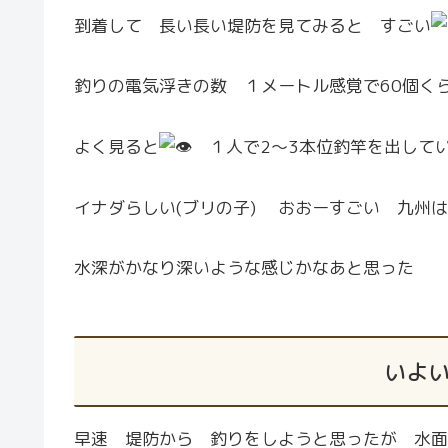
到着して 長い長い堤防を見てみると すごい
釣りの電気浮きの数 １メートル感覚で60個く
よく見ると
１人で2～3本位釣竿を出して
イナダらしい(ブリの子) おおーすごい 九州
水深がかなり深いような感じかなあと思った
いよいよ
早速 堤防から 釣りをしようと思ったが 水面