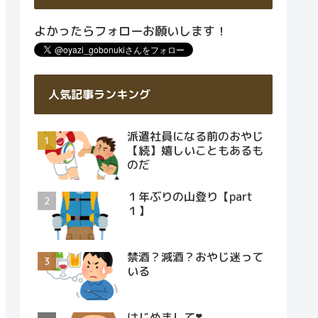
よかったらフォローお願いします！
人気記事ランキング
派遣社員になる前のおやじ
【続】嬉しいこともあるも
のだ
１年ぶりの山登り【part
１】
禁酒？減酒？おやじ迷って
いる
はじめまして❣️