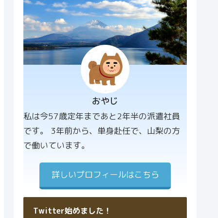
おやじ
プロフィー
私は今57歳定年まであと2年半の派遣社員
ル画像
です。 3年前から、単身赴任で、山梨の方
で働いています。
詳しいプロフィールはこちら
Twitter始めました！