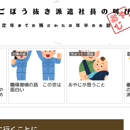
仕事の話
ちょっと一息話
職場復帰の話 この世は
おやじが思うこと
面白い
や
め
に行くことに