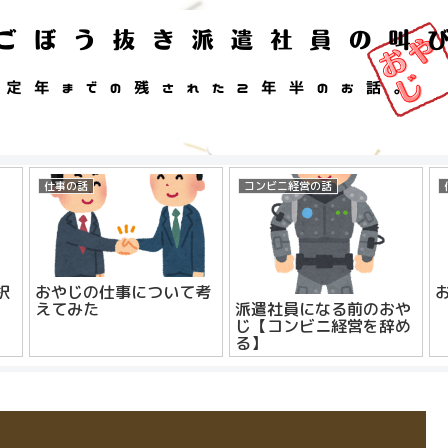
仕事の話
コンビニ経営の話
択
おやじの仕事について考
えてみた
派遣社員になる前のおや
じ【コンビニ経営を辞め
る】