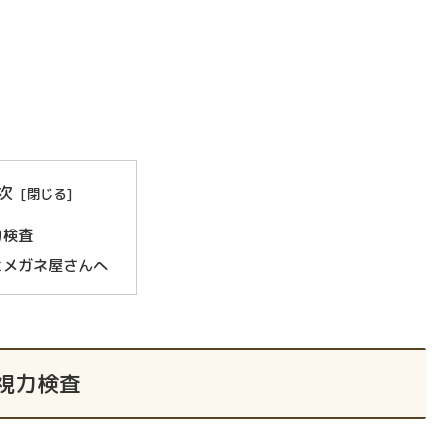
次
力検査
とメガネ屋さんへ
視力検査