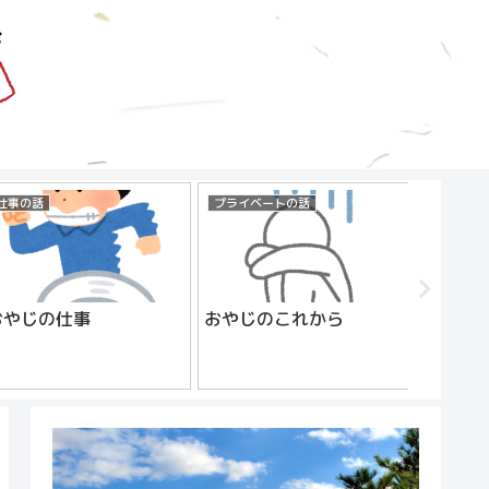
仕事の話
プライベートの話
仕事の話
おやじの仕事
おやじのこれから
派遣社
じ【完
社員の