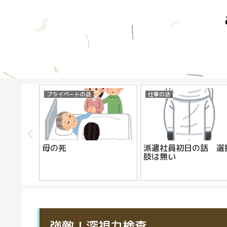
プライベートの話
仕事の話
母の死
派遣社員初日の話 選
肢は無い
強敵！深視力検査