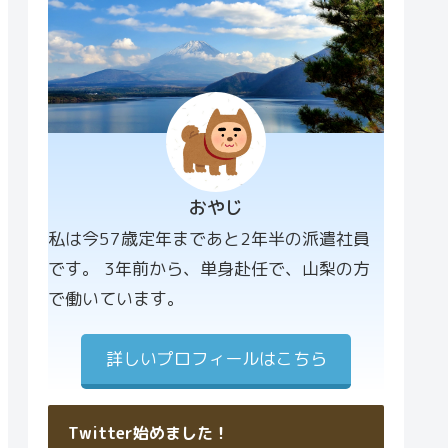
おやじ
プロフィー
私は今57歳定年まであと2年半の派遣社員
ル画像
です。 3年前から、単身赴任で、山梨の方
で働いています。
詳しいプロフィールはこちら
Twitter始めました！