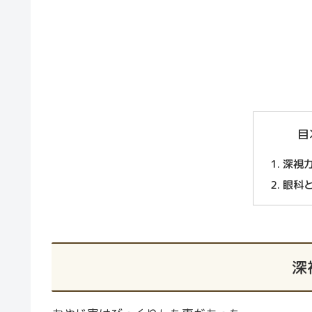
目
深視
眼科
深