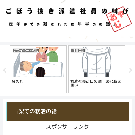
プライベートの話
仕事の話
自
母の死
派遣社員初日の話 選択肢は
は
無い
じ
】
山梨での就活の話
スポンサーリンク