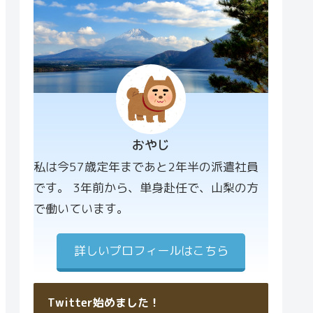
おやじ
プロフィー
私は今57歳定年まであと2年半の派遣社員
ル画像
です。 3年前から、単身赴任で、山梨の方
で働いています。
詳しいプロフィールはこちら
Twitter始めました！