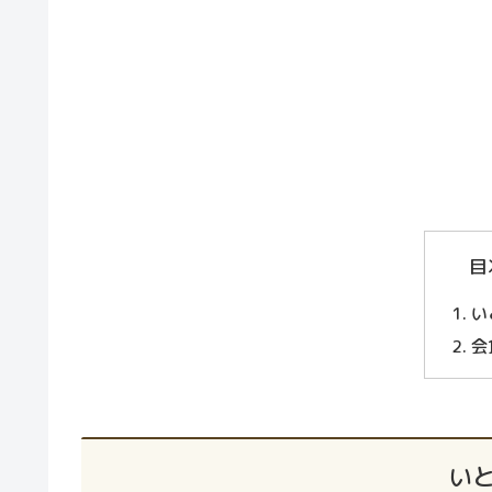
目
い
会
い