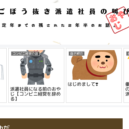
コンビニ経営の話
自己紹介
はじめまして❣️
派遣社員になる前のおや
じ【コンビニ経営を辞め
る】
仲だ