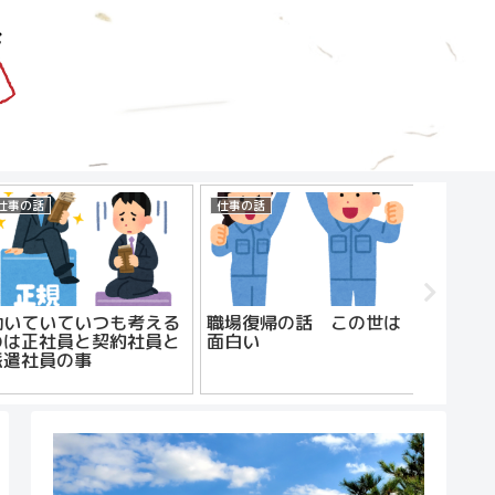
仕事の話
仕事の話
プライベ
働いていていつも考える
職場復帰の話 この世は
おやじ
のは正社員と契約社員と
面白い
派遣社員の事