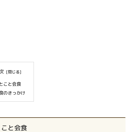
次
とこと会食
食のきっかけ
とこと会食