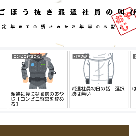
コンビニ経営の話
仕事の話
派遣社員初日の話 選択
肢は無い
派遣社員になる前のおや
じ【コンビニ経営を辞め
る】