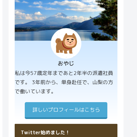
おやじ
プロフィー
私は今57歳定年まであと2年半の派遣社員
ル画像
です。 3年前から、単身赴任で、山梨の方
で働いています。
詳しいプロフィールはこちら
Twitter始めました！