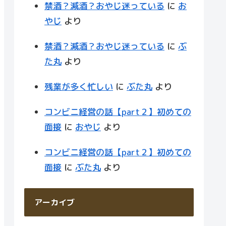
禁酒？減酒？おやじ迷っている
に
お
やじ
より
禁酒？減酒？おやじ迷っている
に
ぶ
た丸
より
残業が多く忙しい
に
ぶた丸
より
コンビニ経営の話【part２】初めての
面接
に
おやじ
より
コンビニ経営の話【part２】初めての
面接
に
ぶた丸
より
アーカイブ