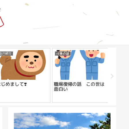
自己紹介
仕事の話
仕事の話
はじめまして❣️
職場復帰の話 この世は
働いて
面白い
のは正
派遣社