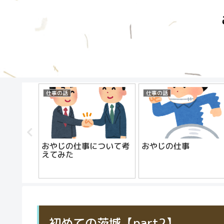
仕事の話
仕事の話
ら
おやじの仕事について考
おやじの仕事
えてみた
初めての茨城【part2】