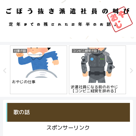
仕事の話
コンビニ経営の話
仕
おやじの仕事
お
み
派遣社員になる前のおやじ
【コンビニ経営を辞める】
歌の話
スポンサーリンク