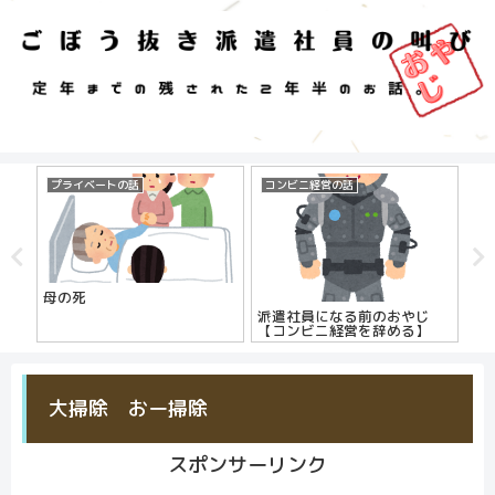
プライベートの話
コンビニ経営の話
ち
のは
母の死
お
社員
派遣社員になる前のおやじ
【コンビニ経営を辞める】
大掃除 おー掃除
スポンサーリンク