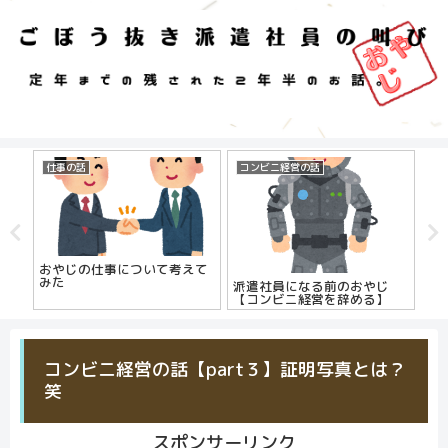
仕事の話
コンビニ経営の話
プ
のは
おやじの仕事について考えて
お
社員
みた
派遣社員になる前のおやじ
【コンビニ経営を辞める】
コンビニ経営の話【part３】証明写真とは？
笑
スポンサーリンク