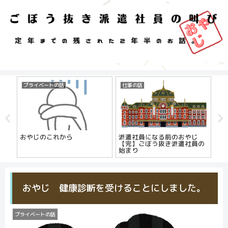
プライベートの話
仕事の話
ち
おやじのこれから
派遣社員になる前のおやじ
た
【完】ごぼう抜き派遣社員の
始まり
おやじ 健康診断を受けることにしました。
プライベートの話