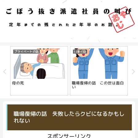
プライベートの話
仕事の話
仕
母の死
職場復帰の話 この世は面白
派
い
【
始
職場復帰の話 失敗したらクビになるかもし
れない
スポンサーリンク