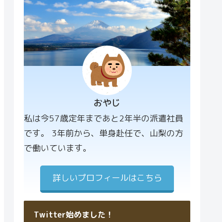
おやじ
プロフィー
私は今57歳定年まであと2年半の派遣社員
ル画像
です。 3年前から、単身赴任で、山梨の方
で働いています。
詳しいプロフィールはこちら
Twitter始めました！