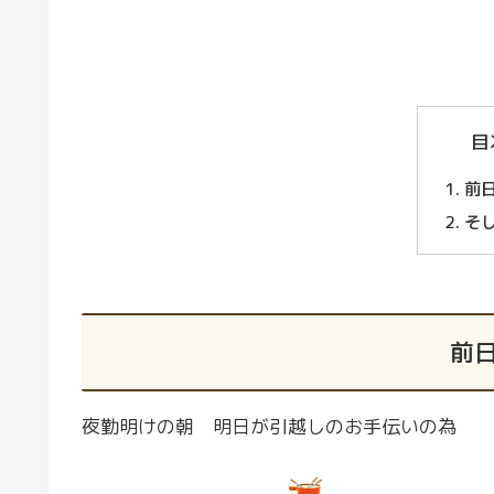
目
前
そ
前
夜勤明けの朝 明日が引越しのお手伝いの為