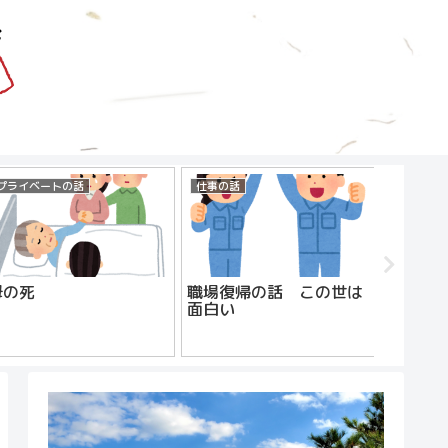
プライベートの話
仕事の話
仕事の話
母の死
職場復帰の話 この世は
おやじ
面白い
えてみ