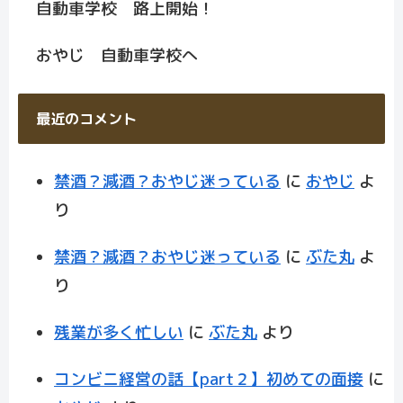
自動車学校 路上開始！
おやじ 自動車学校へ
最近のコメント
禁酒？減酒？おやじ迷っている
に
おやじ
よ
り
禁酒？減酒？おやじ迷っている
に
ぶた丸
よ
り
残業が多く忙しい
に
ぶた丸
より
コンビニ経営の話【part２】初めての面接
に