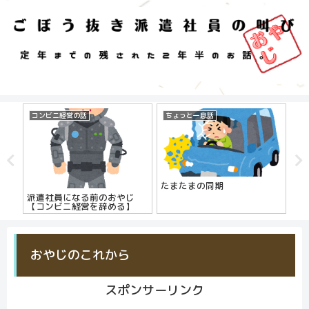
コンビニ経営の話
ちょっと一息話
自
たまたまの同期
は
派遣社員になる前のおやじ
【コンビニ経営を辞める】
おやじのこれから
スポンサーリンク