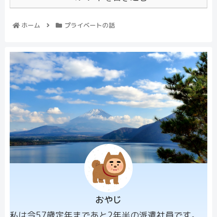
ホーム
プライベートの話
おやじ
プロフィー
私は今57歳定年まであと2年半の派遣社員です。