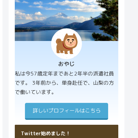
おやじ
プロフィー
私は今57歳定年まであと2年半の派遣社員
ル画像
です。 3年前から、単身赴任で、山梨の方
で働いています。
詳しいプロフィールはこちら
Twitter始めました！