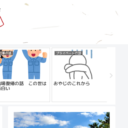
仕事の話
プライベートの話
プライベ
職場復帰の話 この世は
おやじのこれから
母の死
面白い