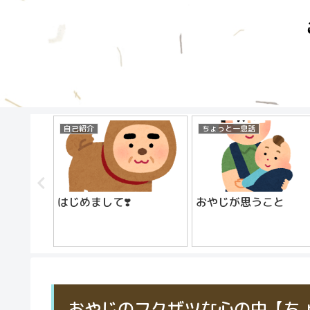
自己紹介
ちょっと一息話
はじめまして❣️
おやじが思うこと
前のおや
営を辞め
おやじのフクザツな心の中【ち