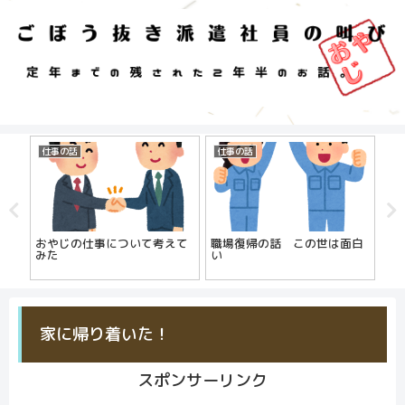
仕事の話
仕事の話
ち
おやじの仕事について考えて
職場復帰の話 この世は面白
た
みた
い
じ
】
家に帰り着いた！
スポンサーリンク