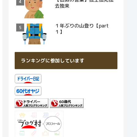
去独来
１年ぶりの山登り【part
１】
ランキングに参加しています