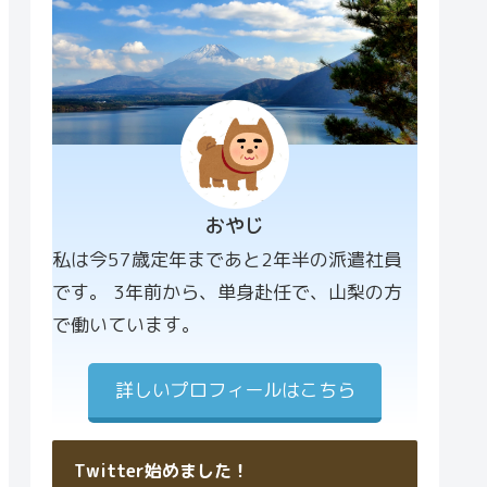
おやじ
プロフィー
私は今57歳定年まであと2年半の派遣社員
ル画像
です。 3年前から、単身赴任で、山梨の方
で働いています。
詳しいプロフィールはこちら
Twitter始めました！