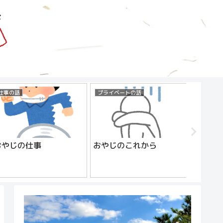
仕事の話
プライベートの話
自己紹介
おやじの仕事
おやじのこれから
はじめま