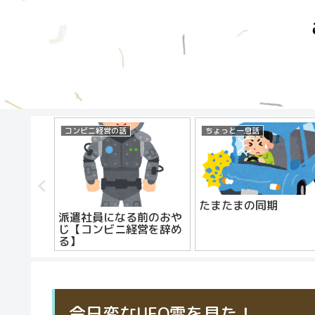
コンビニ経営の話
ちょっと一息話
話 選択
たまたまの同期
派遣社員になる前のおや
じ【コンビニ経営を辞め
る】
今日変なUFO雲を見た！