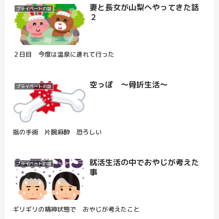
妻と長女が山梨へやってきた話
プライベートの話
２
２日目 今度は温泉に連れて行った
空っぽ ～骨折生活～
プライベートの話
指の手術 片腕麻酔 恐ろしい
就活生活の中でおやじが考えた
プライベートの話
事
ギリギリの精神状態で おやじが考えたこと