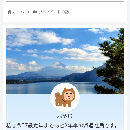
ホーム
プライベートの話
おやじ
プロフィー
私は今57歳定年まであと2年半の派遣社員です。
ル画像