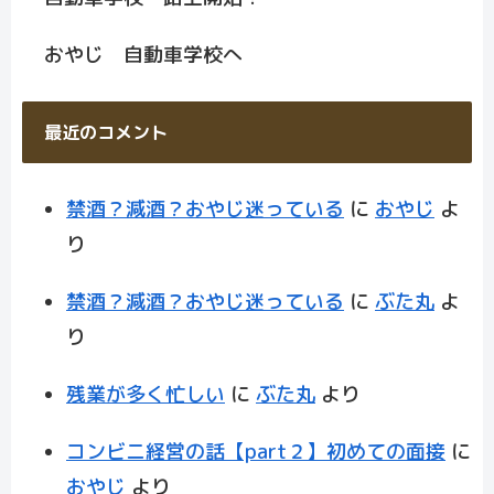
おやじ 自動車学校へ
最近のコメント
禁酒？減酒？おやじ迷っている
に
おやじ
よ
り
禁酒？減酒？おやじ迷っている
に
ぶた丸
よ
り
残業が多く忙しい
に
ぶた丸
より
コンビニ経営の話【part２】初めての面接
に
おやじ
より