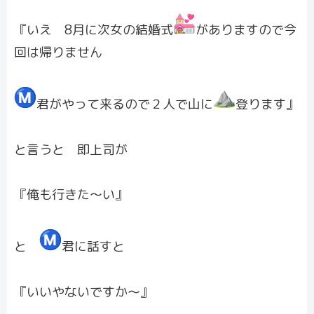
『いえ 8月に次女の結婚式
がありますので今
回は帰りません
君が
やって来るので２人で山に
登ります』
と言うと 即上司が
『俺も行きた〜い』
と
君に話すと
『いいやないですか〜』