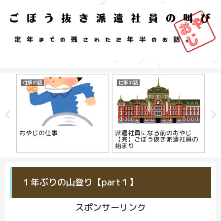
仕事の話
仕事の話
仕
おやじの仕事
派遣社員になる前のおやじ
働
【完】ごぼう抜き派遣社員の
正
始まり
の
１年ぶりの山登り【part１】
スポンサーリンク