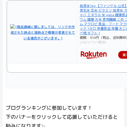
発芽米1kg 【ファンケル 公式】[
芽玄米 玄米 ビタミン 発芽米 
ャバ ミネラル 米 gaba 健康
ウム 健康 お米 食物繊維 こめ 
ム マクロビ 食品・フード マ
ック 1キロ 栄養食品 栄養 おこ
べ物 ギフト ]
価格：914円（税込、送料無料
(2021/11/1時点)
楽
ブログランキングに参加しています！
下のバナーをクリックして応援していただけると
励みになります✨