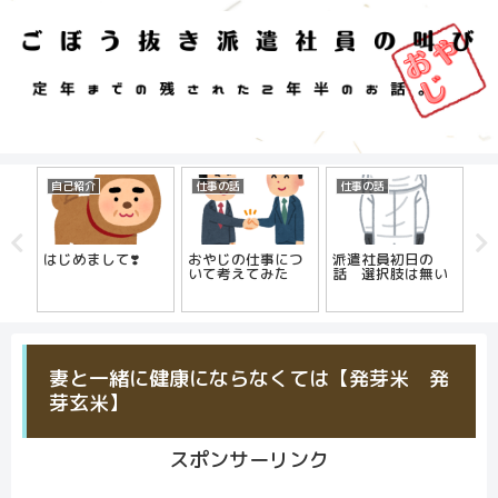
自己紹介
仕事の話
仕事の話
仕
はじめまして❣️
おやじの仕事につ
派遣社員初日の
お
いて考えてみた
話 選択肢は無い
妻と一緒に健康にならなくては【発芽米 発
芽玄米】
スポンサーリンク