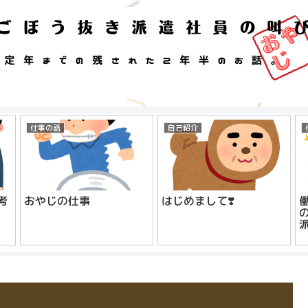
仕事の話
自己紹介
考
おやじの仕事
はじめまして❣️