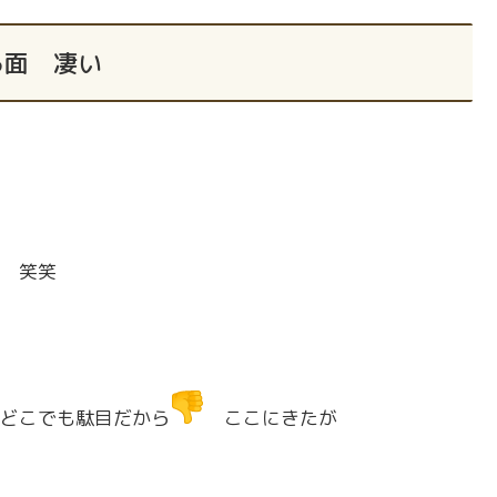
る面 凄い
 笑笑
どこでも駄目だから
ここにきたが