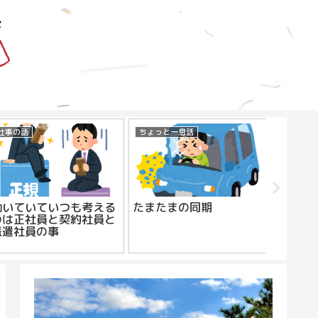
仕事の話
ちょっと一息話
ちょっと
働いていていつも考える
たまたまの同期
おやじ
のは正社員と契約社員と
派遣社員の事