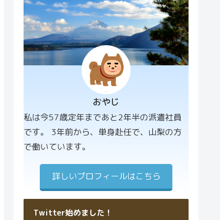
おやじ
プロフィー
私は今57歳定年まであと2年半の派遣社員
ル画像
です。 3年前から、単身赴任で、山梨の方
で働いています。
詳しいプロフィールはこちら
Twitter始めました！