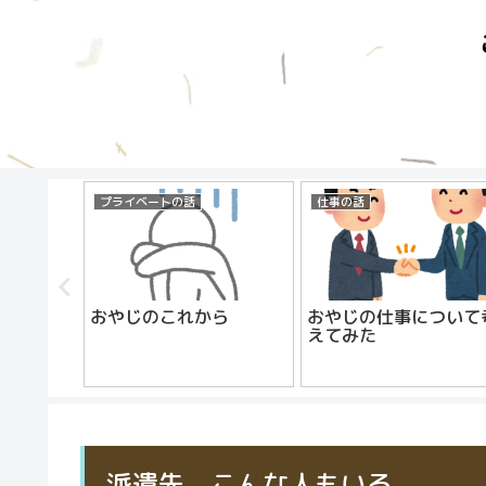
プライベートの話
仕事の話
この世は
おやじのこれから
おやじの仕事について
えてみた
派遣先 こんな人もいる