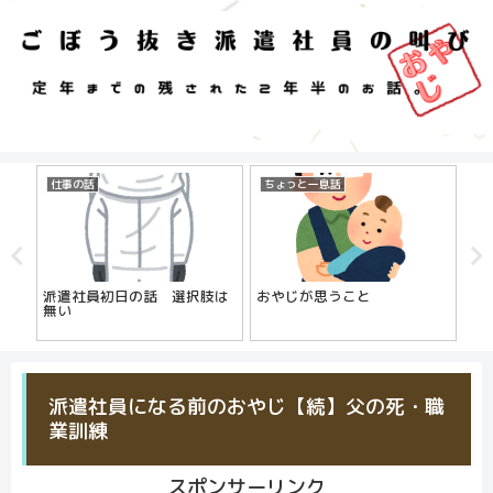
仕事の話
ちょっと一息話
自
のは
派遣社員初日の話 選択肢は
おやじが思うこと
は
社員
無い
派遣社員になる前のおやじ【続】父の死・職
業訓練
スポンサーリンク